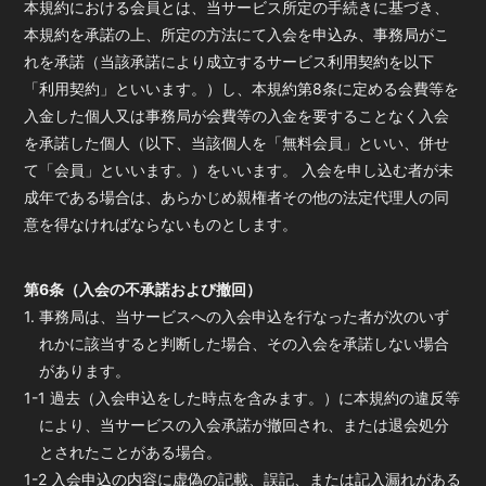
本規約における会員とは、当サービス所定の手続きに基づき、
本規約を承諾の上、所定の方法にて入会を申込み、事務局がこ
れを承諾（当該承諾により成立するサービス利用契約を以下
「利用契約」といいます。）し、本規約第8条に定める会費等を
入金した個人又は事務局が会費等の入金を要することなく入会
を承諾した個人（以下、当該個人を「無料会員」といい、併せ
て「会員」といいます。）をいいます。 入会を申し込む者が未
成年である場合は、あらかじめ親権者その他の法定代理人の同
意を得なければならないものとします。
第6条（入会の不承諾および撤回）
1. 事務局は、当サービスへの入会申込を行なった者が次のいず
れかに該当すると判断した場合、その入会を承諾しない場合
があります。
1-1 過去（入会申込をした時点を含みます。）に本規約の違反等
により、当サービスの入会承諾が撤回され、または退会処分
とされたことがある場合。
1-2 入会申込の内容に虚偽の記載、誤記、または記入漏れがある