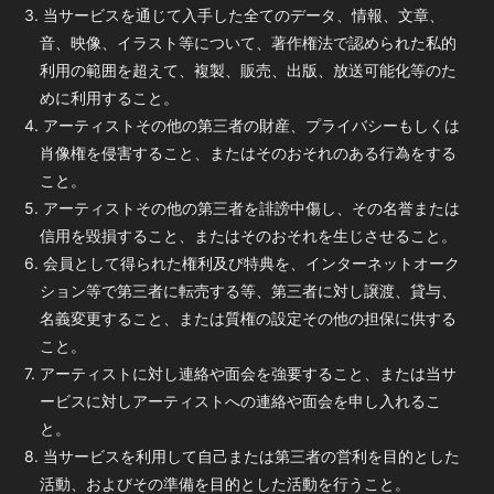
3. 当サービスを通じて入手した全てのデータ、情報、文章、
音、映像、イラスト等について、著作権法で認められた私的
利用の範囲を超えて、複製、販売、出版、放送可能化等のた
めに利用すること。
4. アーティストその他の第三者の財産、プライバシーもしくは
肖像権を侵害すること、またはそのおそれのある行為をする
こと。
5. アーティストその他の第三者を誹謗中傷し、その名誉または
信用を毀損すること、またはそのおそれを生じさせること。
6. 会員として得られた権利及び特典を、インターネットオーク
ション等で第三者に転売する等、第三者に対し譲渡、貸与、
名義変更すること、または質権の設定その他の担保に供する
こと。
7. アーティストに対し連絡や面会を強要すること、または当サ
ービスに対しアーティストへの連絡や面会を申し入れるこ
と。
8. 当サービスを利用して自己または第三者の営利を目的とした
活動、およびその準備を目的とした活動を行うこと。